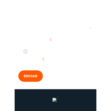
Campo requerido
He leído y acepto la
Política de
Privacidad
.
ENVIAR