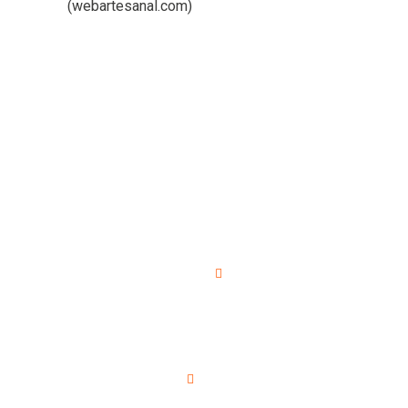
(
webartesanal.com
)
¿Cómo
podemos
ayudarle?
Nombre de la empresa
Email de contacto