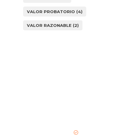
VALOR PROBATORIO
(4)
VALOR RAZONABLE
(2)
¿Cómo
podemos
ayudarle?
Nombre de la empresa