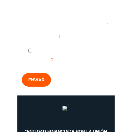
Campo requerido
He leído y acepto la
Política de
Privacidad
.
ENVIAR
"ENTIDAD FINANCIADA POR LA UNIÓN