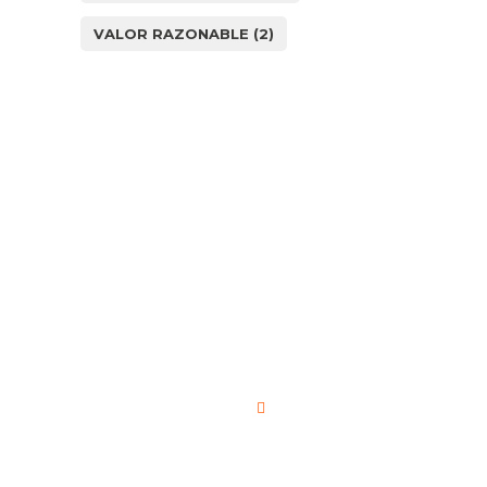
VALOR RAZONABLE
(2)
¿Cómo
podemos
ayudarle?
Nombre de la empresa