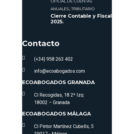
OFICIAL DE CUENTAS
,
ANUALES
TRIBUTARIO
Cierre Contable y Fiscal
2025.
Contacto
(+34) 958 263 402
info@ecoabogados.com
ECOABOGADOS GRANADA
Cl Recogidas, 18 2º Izq
18002 – Granada
ECOABOGADOS MÁLAGA
Cl Pintor Martínez Cubells, 5
29017 - Málaga