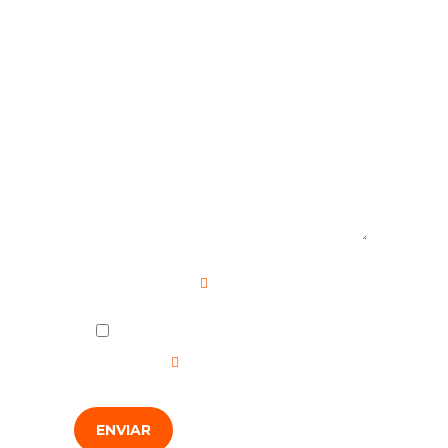
Mensaje
Campo requerido
He leído y acepto la
Política de
Privacidad
.
ENVIAR