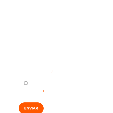
Mensaje
Campo requerido
He leído y acepto la
Política de
Privacidad
.
ENVIAR