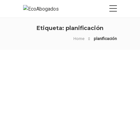
Etiqueta:
planificación
Home
planificación
Cláusula Antiabuso
de Motivos
Económicos Válidos
en Operaciones de
Reestructuración
Empresarial a Tenor
del Reciente Criterio
del TEAC.