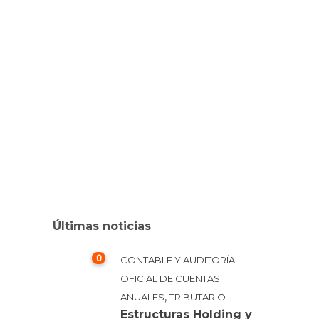
Opinión de una manera algo más
superficial. A través de esta
nueva publicación, pretendo
explicitar, aún más si cabe, y
desde una…
0
TRIBUTARIO
Últimas noticias
0
CONTABLE Y AUDITORÍA
OFICIAL DE CUENTAS
,
ANUALES
TRIBUTARIO
Estructuras Holding y