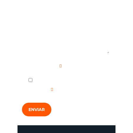
Mensaje
Campo requerido
He leído y acepto la
Política de
Privacidad
.
ENVIAR