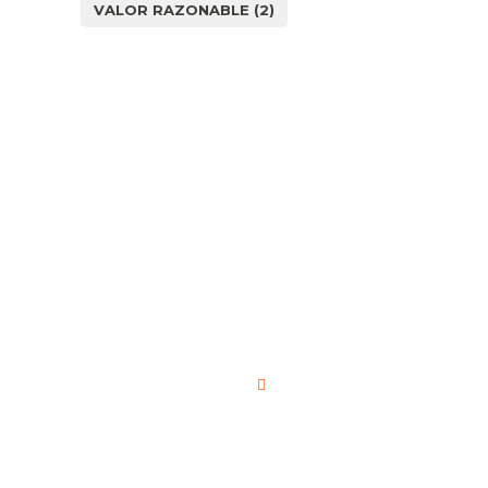
VALOR RAZONABLE
(2)
¿Cómo
podemos
ayudarle?
Nombre de la empresa