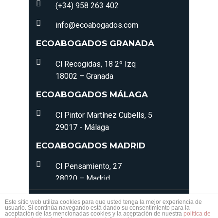
(+34) 958 263 402
info@ecoabogados.com
ECOABOGADOS GRANADA
Cl Recogidas, 18 2º Izq
18002 – Granada
ECOABOGADOS MÁLAGA
Cl Pintor Martínez Cubells, 5
29017 - Málaga
ECOABOGADOS MADRID
Cl Pensamiento, 27
28020 – Madrid
© 2022 - 2026 ECOABOGADOS. Todos los derechos
Este sitio web utiliza cookies para que usted tenga la mejor experiencia de
usuario. Si continúa navegando está dando su consentimiento para la
reservados. |
Política de Privacidad
|
Política de
aceptación de las mencionadas cookies y la aceptación de nuestra
política de