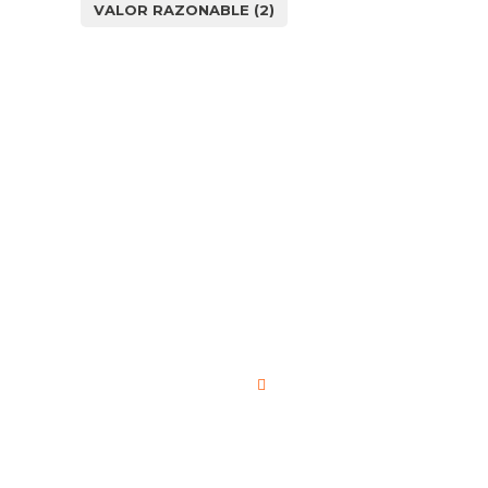
VALOR RAZONABLE
(2)
¿Cómo
podemos
ayudarle?
Nombre de la empresa