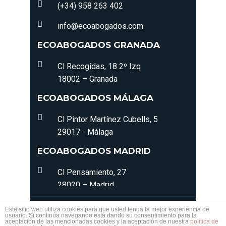
(+34) 958 263 402
info@ecoabogados.com
ECOABOGADOS GRANADA
Cl Recogidas, 18 2º Izq
18002 – Granada
ECOABOGADOS MÁLAGA
Cl Pintor Martínez Cubells, 5
29017 - Málaga
ECOABOGADOS MADRID
Cl Pensamiento, 27
28020 – Madrid
© 2022 - 2026 ECOABOGADOS. Todos los derechos
Este sitio web utiliza cookies para que usted tenga la mejor experiencia de
usuario. Si continúa navegando está dando su consentimiento para la
reservados. |
Política de Privacidad
|
Política de
aceptación de las mencionadas cookies y la aceptación de nuestra
política de